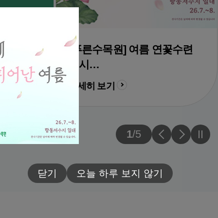
 GO!
[푸른수목원] 여름 연꽃수련
전시
항동저수지 일대 | 26.7.~8.
자세히 보기
이전
다음
슬라이
1
/
5
슬라이드
슬라이드
일시정
닫기
오늘 하루 보지 않기