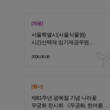
전
체
[채용]
서울특별시(서울식물원)
시간선택제 임기제공무원
(식물전문도서관 사서) 채용시험
2026.08.06
서류심사 합격자 및 면접시험
시행계획 공고
[행사]
제81주년 광복절 기념 나라꽃
무궁화 전시회 《무궁화, 한여름의