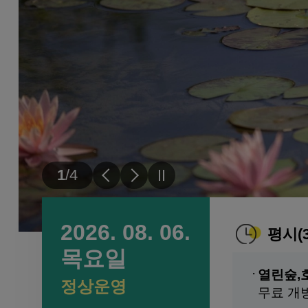
이전
다음
슬라이드
1
/
4
슬라이드
슬라이드
일시정지
서
2026. 08. 06.
평시(
울
목요일
식
열린숲,
정상운영
무료 개
물