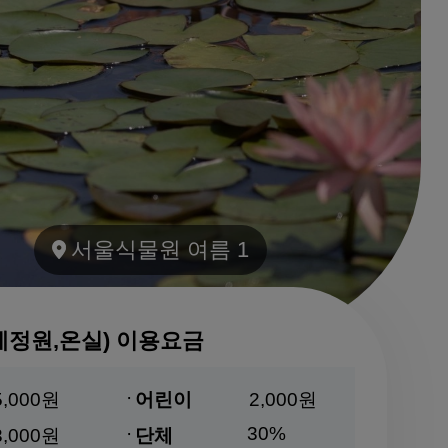
서울식물원 여름 1
제정원,온실) 이용요금
5,000원
어린이
2,000원
30%
3,000원
단체