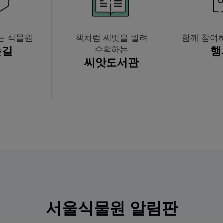
는 식물원
책처럼 씨앗을 빌려
함께 참여
는길
수확하는
행
씨앗
도서관
서울식물원 알림판