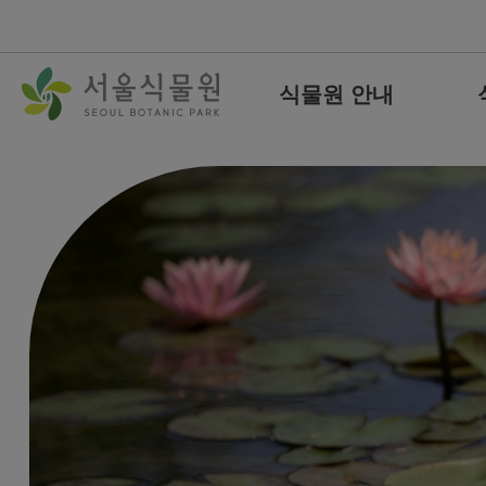
컨
본문으로
텐
바로가기
츠
식물원 안내
바
로
가
기