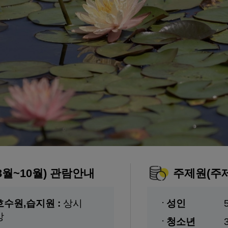
3월~10월) 관람안내
주제원(주
호수원,습지원 :
상시
성인
방
청소년