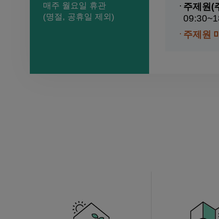
매주 월요일 휴관
주제원(주
원
(명절, 공휴일 제외)
09:30~1
주제원 
종
합
안
내