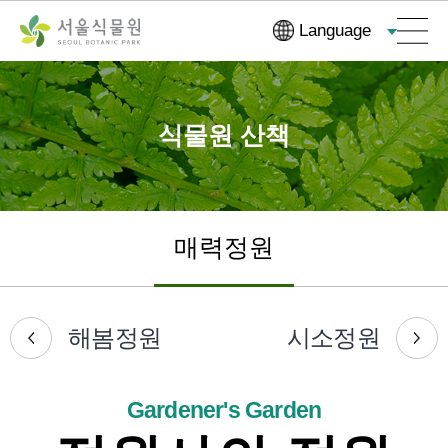
컨
본문으로
Language
텐
바로가기
츠
바
로
식물원 산책
가
기
매력정원
해봄정원
시소정원
Gardener's Garden