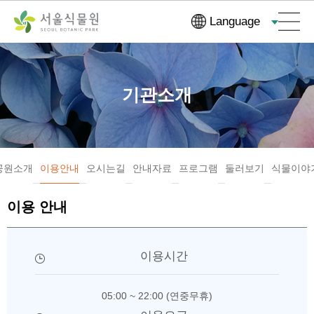
컨
본문으로
Language
텐
바로가기
츠
바
로
기관소개
가
기
공원소개
이용안내
오시는길
안내자료
프로그램
둘러보기
식물이야
이용 안내
이용시간
05:00 ~ 22:00 (연중무휴)