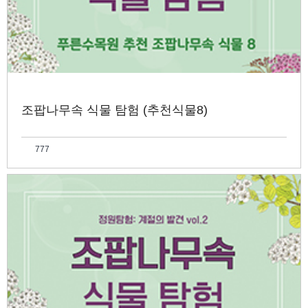
조팝나무속 식물 탐험 (추천식물8)
777