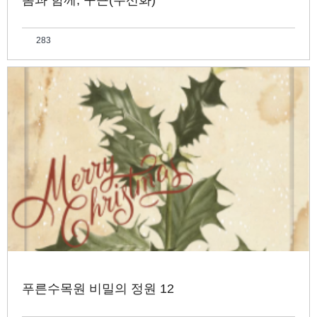
봄과 함께, 구근(수선화)
283
푸른수목원 비밀의 정원 12