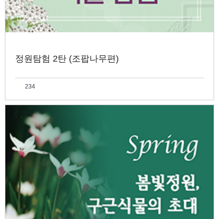
정원탐험 2탄 (조팝나무편)
234