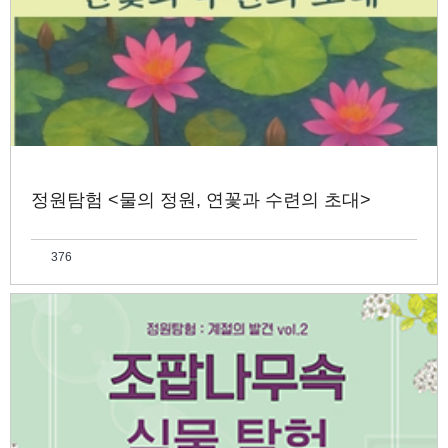
정원탐험 <물의 정원, 연꽃과 수련의 초대>
376