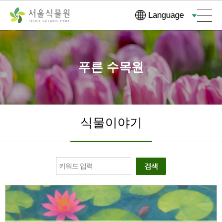
컨
본문으로
Language
텐
바로가기
츠
바
로
푸른 수목원
가
기
식물이야기