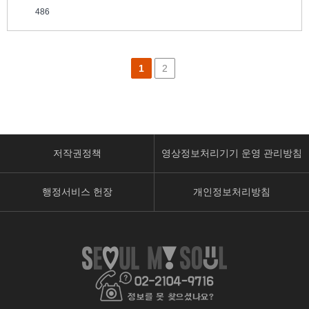
486
1
2
저작권정책
영상정보처리기기 운영 관리방침
행정서비스 헌장
개인정보처리방침
페
유
인
이
튜
스
스
브
타
북
페
페
페
이
이
이
지
지