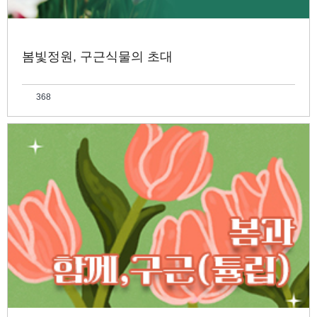
봄빛정원, 구근식물의 초대
368