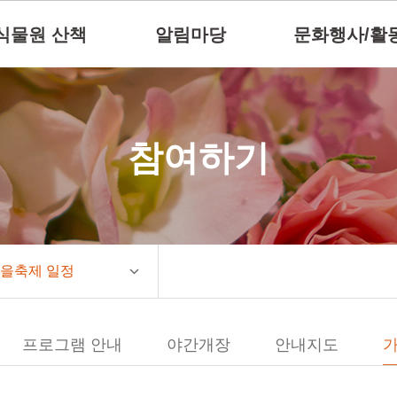
식물원 산책
알림마당
문화행사/활
참여하기
을축제 일정
프로그램 안내
야간개장
안내지도