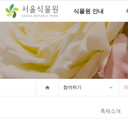
컨
본문으로
텐
바로가기
식물원 안내
츠
바
로
가
기
참여하기
가
축제소개