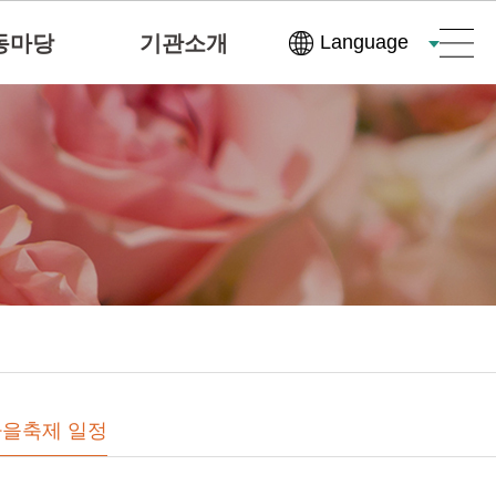
동마당
기관소개
Language
가을축제 일정