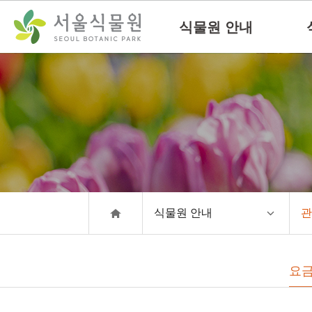
컨
본문으로
텐
바로가기
식물원 안내
츠
바
로
가
기
식물원 안내
관
요