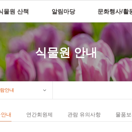
식물원 산책
알림마당
문화행사/활
식물원 안내
람안내
금안내
연간회원제
관람 유의사항
물품보