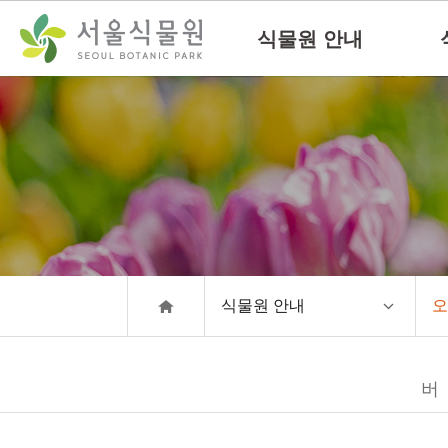
컨
본문으로
텐
바로가기
식물원 안내
츠
바
로
가
기
식물원 안내
오
버