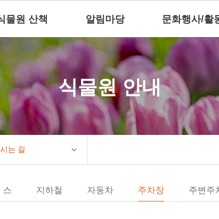
식물원 산책
알림마당
문화행사/활
식물원 안내
시는 길
 스
지하철
자동차
주차장
주변주