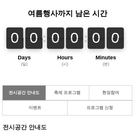
여름행사까지 남은 시간
:
:
0
0
0
0
0
0
0
0
0
0
0
0
Days
Hours
Minutes
일
시
분
전시공간 안내도
축제 프로그램
현장참여
이벤트
프로그램 신청
전시공간 안내도