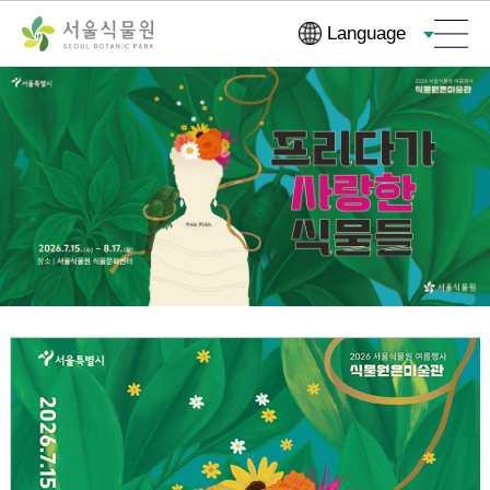
컨
본문으로
Language
텐
바로가기
츠
바
로
가
기