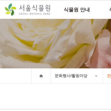
컨
본문으로
텐
바로가기
식물원 안내
츠
바
로
가
기
문화행사/활동마당
전