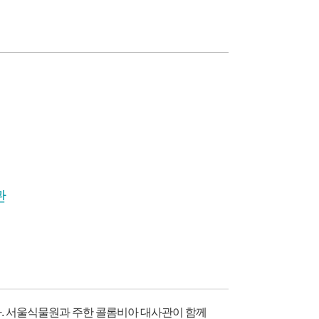
마곡문화관
료
다. 서울식물원과 주한 콜롬비아 대사관이 함께