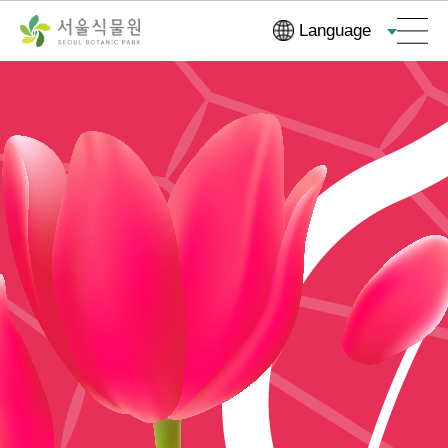
컨
본문으로
Language
텐
바로가기
츠
바
로
가
기