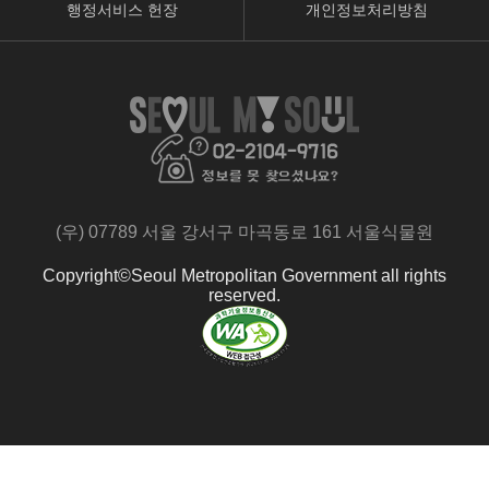
행정서비스 헌장
개인정보처리방침
페
유
인
이
튜
스
스
브
타
북
페
페
페
이
이
이
지
지
지
로
로
(우) 07789 서울 강서구 마곡동로 161 서울식물원
로
이
이
이
동
동
Copyright©Seoul Metropolitan Government all rights
동
reserved.