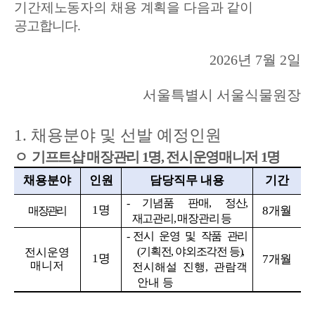
기간제노동자의 채용 계획을 다음과 같이
공고합니다
.
2026
년
7
월
2
일
서울특별시 서울식물원장
1.
채용분야 및 선발 예정인원
ㅇ
기프트샵 매장관리
1
명
,
전시운영매니저
1
명
채용분야
인원
담당직무 내용
기간
-
기념품 판매
,
정산
,
1
명
8
개월
매장관리
재고관리
,
매장관리
등
-
전시 운영 및 작품 관리
(
기획전
,
야외조각전 등
),
전시운영
1
명
7
개월
매니저
전시해설 진행
,
관람객
안내 등