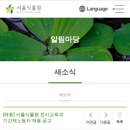
컨
본문으로
Language
텐
바로가기
츠
바
로
알림마당
가
기
새소식
새소식
[채용] 서울식물원 전시교육과
기간제노동자 채용 공고