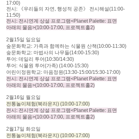
17:00)
전시
:
《우리들의 자연
,
행성적 공존》 전시해설
(11:00-
11:50)
전시
:
전시연계 상설 프로그램
<Planet Palette:
표면
아래의 물음
>(10:00-17:00,
프로젝트홀
2)
2
월
15
일 일요일
숲문화학교
:
가족과 함께하는 식물원 산책
(10:00-11:30)
숲문화학교
:
마법사의 나무들
(14:00-15:30)
투어
:
데일리 투어
(10:30/14:30)
투어
:
식물원 투어
(
가족
) (14:00-15:30)
어린이정원학교
:
마음정원
(13:30-15:00/15:30-17:00)
전시
:
전시연계 상설 프로그램
<Planet Palette:
표면
아래의 물음
>(10:00-17:00,
프로젝트홀
2)
2
월
16
일 월요일
전통놀이체험
(
북라운지
) (10:00-17:00)
전시
:
전시연계 상설 프로그램
<Planet Palette:
표면
아래의 물음
>(10:00-17:00,
프로젝트홀
2)
2
월
17
일 화요일
전통놀이체험
(
북라운지
) (10:00-17:00)