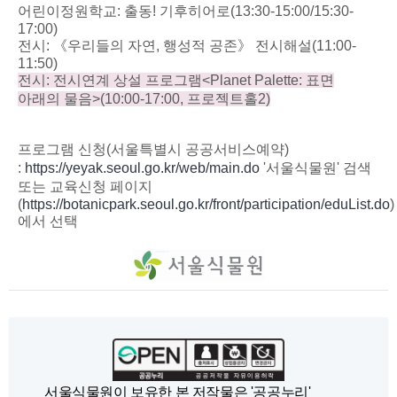
어린이정원학교
:
출동
!
기후히어로
(13:30-15:00/15:30-
17:00)
전시
:
《우리들의 자연
,
행성적 공존》 전시해설
(11:00-
11:50)
전시
:
전시연계 상설 프로그램
<Planet Palette:
표면
아래의 물음
>(10:00-17:00,
프로젝트홀
2)
프로그램 신청(서울특별시 공공서비스예약)
:
https://yeyak.seoul.go.kr/web/main.do
'서울식물원' 검색
또는 교육신청 페이지
(
https://botanicpark.seoul.go.kr/front/participation/eduList.do
)
에서 선택
서울식물원이 보유한 본 저작물은 '공공누리'