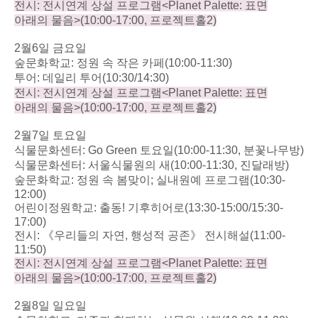
전시
:
전시연계 상설 프로그램
<Planet Palette:
표면
아래의 물음
>(10:00-17:00,
프로젝트홀
2)
2
월
6
일 금요일
숲문화학교
:
정원 속 작은 카페
(10:00-11:30)
투어
:
데일리 투어
(10:30/14:30)
전시
:
전시연계 상설 프로그램
<Planet Palette:
표면
아래의 물음
>(10:00-17:00,
프로젝트홀
2)
2
월
7
일 토요일
식물문화센터
: Go Green
토요일
(10:00-11:30,
분꽃나무방
)
식물문화센터
:
서울식물원의 새
(10:00-11:30,
진달래방
)
숲문화학교
:
정원 속 봄맞이
;
실내원예 프로그램
(10:30-
12:00)
어린이정원학교
:
출동
!
기후히어로
(13:30-15:00/15:30-
17:00)
전시
:
《우리들의 자연
,
행성적 공존》 전시해설
(11:00-
11:50)
전시
:
전시연계 상설 프로그램
<Planet Palette:
표면
아래의 물음
>(10:00-17:00,
프로젝트홀
2)
2
월
8
일 일요일