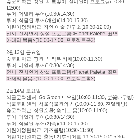
숲문화학교
:
정원 속 봄맞이
;
실내원예 프로그램
(10:30-
12:00)
투어
:
데일리 투어
(10:30/14:30)
투어
:
식물원 투어
(
개인
)(14:00-15:30)
어린이정원학교
:
자연 예술 연구소
(10:30-12:00)
전시
:
전시연계 상설 프로그램
<Planet Palette:
표면
아래의 물음
>(10:00-17:00,
프로젝트홀
2)
2
월
13
일 금요일
숲문화학교
:
정원 속 작은 카페
(10:00-11:30)
투어
:
데일리 투어
(10:30/14:30)
전시
:
전시연계 상설 프로그램
<Planet Palette:
표면
아래의 물음
>(10:00-17:00,
프로젝트홀
2)
2
월
14
일 토요일
식물문화센터
: Go Green
토요일
(10:00-11:30,
분꽃나무방
)
식물문화센터
:
서울식물원의 새
(10:00-11:30,
진달래방
)
숲문화학교
:
정원순환
;
숨쉬는 몸
(10:00-11:00)
투어
:
데일리 투어
(10:30/14:30)
투어
:
식물원 투어
(
가족
)(14:00-15:30)
어린이정원학교
:
키즈룸랩
(10:30-11:30)
어린이정원학교
:
출동
!
기후히어로
(13:30-15:00/15:30-