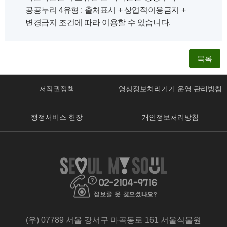
공공누리 4유형 : 출처표시 + 상업적이용금지 +
변경금지 조건에 따라 이용할 수 있습니다.
목록
저작권정책
영상정보처리기기 운영 관리방침
행정서비스 헌장
개인정보처리방침
페
유
인
이
튜
스
스
브
타
북
페
페
페
이
이
이
지
지
지
로
로
(우) 07789 서울 강서구 마곡동로 161 서울식물원
로
이
이