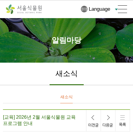
컨
본문으로
Language
텐
바로가기
츠
바
로
알림마당
가
기
새소식
새소식
[교육] 2026년 2월 서울식물원 교육
프로그램 안내