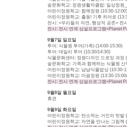
숲문화학교
:
정원생활자클럽
:
일상정원
_
어린이정원학교
:
함께정원
(10:30-12:00
어린이정원학교
:
출동
!
기후 히어로
(13:
전시
: <
우리들의 자연
,
행성적 공존
>
전
전시
:
전시 연계 상설프로그램
<Planet P
9
월
7
일 일요일
투어
:
식물원 투어
(
가족
) (14:00-15:30)
투어
:
데일리 투어
(10:30/14:30)
식물문화센터
:
정원디자인 드로잉 과정
숲문화학교
:
가족과 함께하는 식물원 
어린이정원학교
:
냠냠식물밥상
(10:30-1
어린이정원학교
:
마음정원
(13:30-15:00
전시
:
전시 연계 상설프로그램
<Planet P
9
월
8
일 월요일
휴관
9
월
9
일 화요일
어린이정원학교
:
탄소먹는 거인의 텃밭
어린이정원학교
:
자연을 만나는 그림책