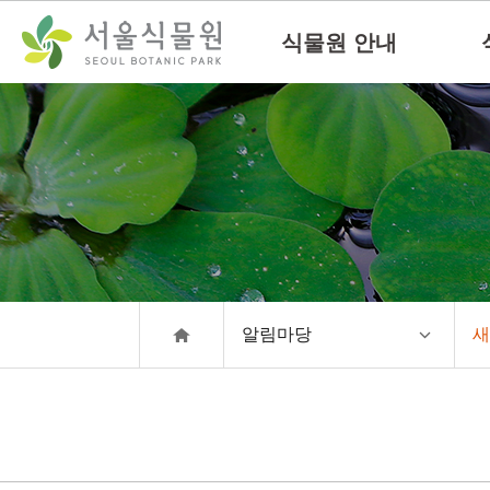
컨
본문으로
텐
바로가기
식물원 안내
츠
바
로
가
기
알림마당
새