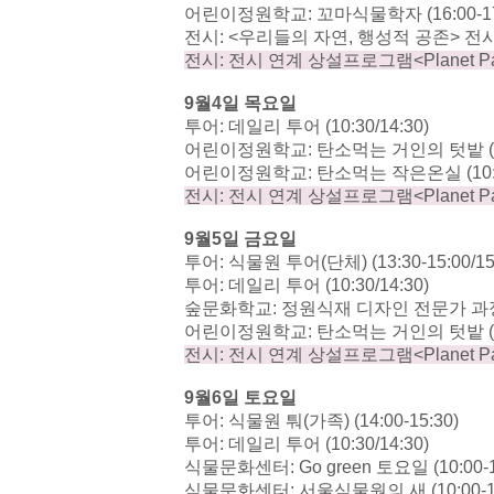
어린이정원학교
:
꼬마식물학자
(16:00-1
전시
: <
우리들의 자연
,
행성적 공존
>
전
전시
:
전시 연계 상설프로그램
<Planet P
9
월
4
일 목요일
투어
:
데일리 투어
(10:30/14:30)
어린이정원학교
:
탄소먹는 거인의 텃밭
어린이정원학교
:
탄소먹는 작은온실
(10
전시
:
전시 연계 상설프로그램
<Planet P
9
월
5
일 금요일
투어
:
식물원 투어
(
단체
) (13:30-15:00/1
투어
:
데일리 투어
(10:30/14:30)
숲문화학교
:
정원식재 디자인 전문가 
어린이정원학교
:
탄소먹는 거인의 텃밭
전시
:
전시 연계 상설프로그램
<Planet P
9
월
6
일 토요일
투어
:
식물원 퉈
(
가족
) (14:00-15:30)
투어
:
데일리 투어
(10:30/14:30)
식물문화센터
: Go green
토요일
(10:00-
식물문화센터
:
서울식물원의 새
(10:00-