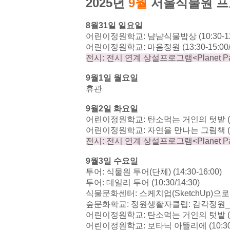
2025
년
9
월
서울식물원 프
8
월
31
일 일요일
어린이정원학교
:
냠냠식물밥상
(10:30-1
어린이정원학교
:
마음정원
(13:30-15:00
전시
:
전시 연계 상설프로그램
<Planet P
9
월
1
일 월요일
휴관
9
월
2
일 화요일
어린이정원학교
:
탄소먹는 거인의 텃밭
어린이정원학교
:
자연을 만나는 그림책
전시
:
전시 연계 상설프로그램
<Planet P
9
월
3
일 수요일
투어
:
식물원 투어
(
단체
) (14:30-16:00)
투어
:
데일리 투어
(10:30/14:30)
식물문화센터
:
스케치업
(SketchUp)
으로
숲문화학교
:
정원생활자클럽
:
감각정원
_
어린이정원학교
:
탄소먹는 거인의 텃밭
어린이정원학교
:
보타닉 아뜰리에
(10:3