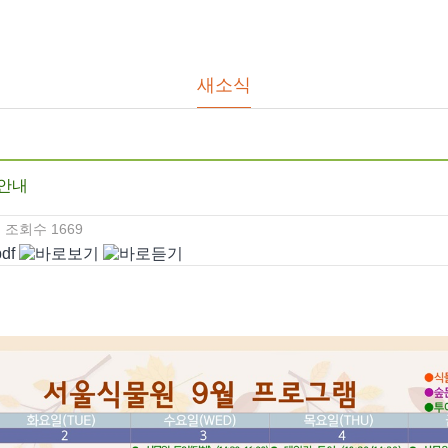
새소식
 안내
조회수
1669
df