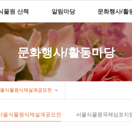
식물원 산책
알림마당
문화행사/활
문화행사/활동마당
울식물원식재설계공모전
서울식물원식재설계공모전
서울식물원국제심포지