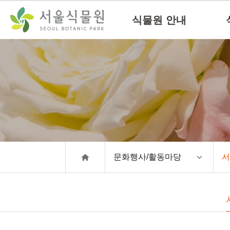
컨
본문으로
텐
바로가기
식물원 안내
츠
바
로
가
기
문화행사/활동마당
서