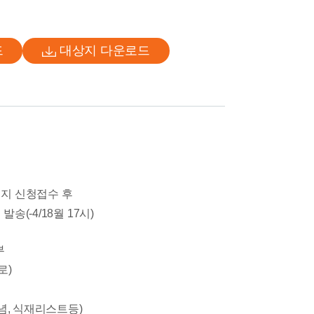
드
대상지 다운로드
이지 신청접수 후
송(-4/18월 17시)
부
로)
념, 식재리스트등)