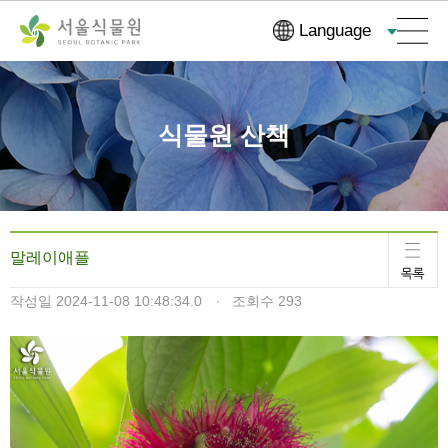
컨
본문으로
Language
텐
바로가기
츠
바
로
식물원 산책
가
기
말레이애플
작성일
2024-11-08 10:48:34.0
조회수
293