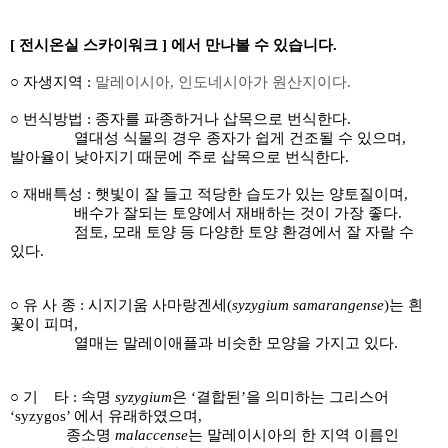
[ 전시온실 스카이워크 ] 에서 만나볼 수 있습니다.
○
자생지역 :
말레이시아
,
인도네시아가 원산지이다
.
○ 번식방법 : 종자를 파종하거나 삽목으로 번식한다.
열대성 식물의 경우 종자가
쉽게 건조될 수 있으며
,
발아율이 낮아지기 때문에 주로 삽목으로 번식한다
.
○ 재배특성
:
햇빛이 잘 들고 적당한 습도가 있는 양토질이며,
배수가 잘되는 토양에서 재배하는 것이 가장 좋다
.
점토
,
모래 토양 등 다양한 토양 환경에서 잘 자랄 수
있다
.
○ 유 사 종 :
시지기움 사마랑겐세
(
syzygium samarangense
)
는 흰
꽃이 피며,
열매는 말레이애플과 비슷한 모양을 가지고 있다
.
○ 기 타 :
속명
syzygium
은
‘
결합된
’
을 의미하는 그리스어
‘syzygos’
에서 유래하였으며
,
종소명
malaccense
는 말레이시아의 한 지역 이름인