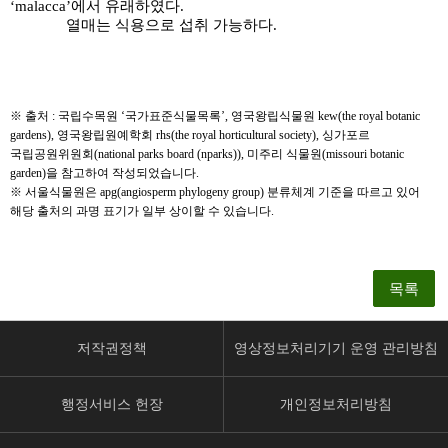
‘malacca’
에서 유래하였다
.
열매는 식용으로 섭취 가능하다
.
※
출처
:
국립수목원
‘
국가표준식물목록
’,
영국왕립식물원
kew(the royal botanic
gardens),
영국왕립원예학회
rhs(the royal horticultural society),
싱가포르
국립공원위원회
(national parks board (nparks)),
미주리 식물원
(missouri botanic
garden)
을 참고하여 작성되었습니다
.
※
서울식물원은
apg(angiosperm phylogeny group)
분류체계 기준을 따르고 있어
해당 출처의 과명 표기가 일부 상이할 수 있습니다
.
목록
저작권정책
영상정보처리기기 운영 관리방침
행정서비스 헌장
개인정보처리방침