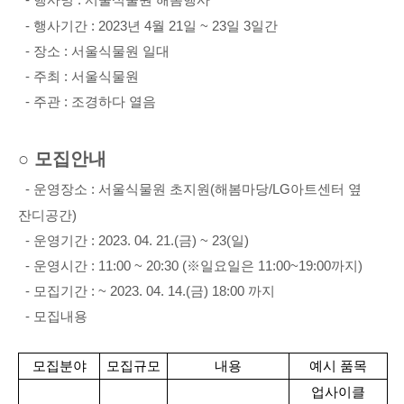
-
행사기간
: 2023
년
4
월
21
일
~ 23
일
3
일간
-
장소
:
서울식물원 일대
-
주최
:
서울식물원
-
주관
:
조경하다 열음
○
모집안내
-
운영장소
:
서울식물원 초지원
(
해봄마당
/LG
아트센터 옆
잔디공간
)
-
운영기간
: 2023. 04. 21.(
금
) ~ 23(
일
)
-
운영시간
: 11:00 ~ 20:30 (
※
일요일은
11:00~19:00
까지
)
-
모집기간
: ~ 2023. 04. 14.(
금
) 18:00
까지
-
모집내용
모집분야
모집규모
내용
예시 품목
업사이클