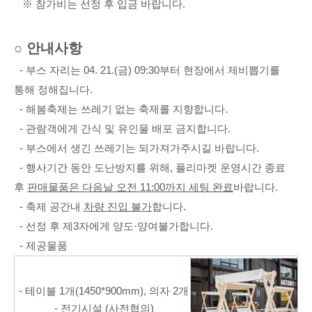
※
참가비는 선정 후 입금 바랍니다
.
○
안내사항
-
부스 자리는 0
4. 21.(
금
) 09:30
부터 현장에서 제비뽑기를
통해 정해집니다
.
-
해봄축제는 쓰레기 없는 축제를 지향합니다
.
-
관람객에게 간식 및 유인물 배포 금지합니다
.
-
부스에서 생긴 쓰레기는 되가져가주시길 바랍니다
.
-
행사기간 동안 도난방지를 위해
,
플리마켓 운영시간 종료
후
판매물품은
다음날 오전
11:00
까지 세팅 완료
바랍니다
.
-
축제 공간내
차량 진입 불가
합니다
.
-
선정 후 제
3
자에게 양도
·
양여불가합니다
.
- 제공물품
-
테이블
1
개
(1450*900mm),
의자
2
개
- 전기시설
(
사전협의
)