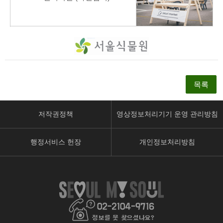
목록
저작권정책
영상정보처리기기 운영 관리방침
행정서비스 헌장
개인정보처리방침
페
유
인
이
튜
스
스
브
타
북
페
페
페
이
이