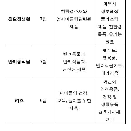
파우치
친환경소재와
생분해성
친환경생활
7
팀
업사이클링관련된
플라스틱
제품
제품
,
친환경
물품
,
유기농
원료
펫푸드
,
반려동물과
펫용품
,
반려동식물
7
팀
반려식물과
반려식물키트
,
관련된 제품
테라리움
어린이
안전용품
,
아이들의 건강
,
건강 및
키즈
6
팀
교육
,
놀이를 위한
생활용품
제춤
교육기자재
,
교구