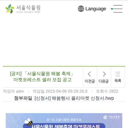
컨
본문으로
Language
텐
바로가기
츠
바
로
가
기
[공지] 「서울식물원 해봄 축제」
마켓포레스트 셀러 모집 공고
작성자
adm
작성일
2023-04-06 09:26:26.0
조회수
2822
첨부파일
[신청서] 해봄행사 플리마켓 신청서.hwp