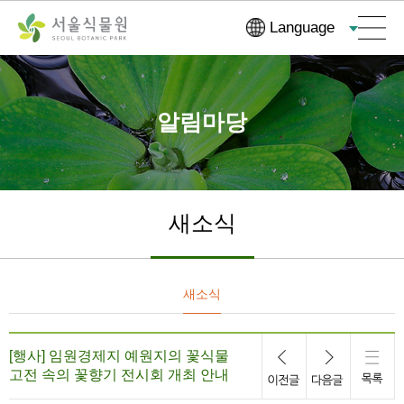
컨
본문으로
Language
텐
바로가기
츠
바
로
알림마당
가
기
새소식
새소식
[행사] 임원경제지 예원지의 꽃식물
고전 속의 꽃향기 전시회 개최 안내