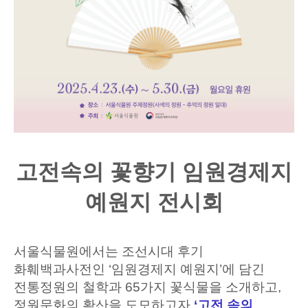
고전속의 꽃향기 임원경제지
예원지 전시회
서울식물원에서는 조선시대 후기
화훼백과사전인
‘
임원경제지 예원지
’
에 담긴
전통정원의 철학과
65
가지 꽃식물을 소개하고
,
정원문화의 확산을 도모하고자
‘
고전 속의