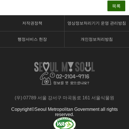
목록
저작권정책
영상정보처리기기 운영 관리방침
행정서비스 헌장
개인정보처리방침
페
유
인
이
튜
스
스
브
타
북
페
페
페
이
이
이
지
지
지
로
로
(우) 07789 서울 강서구 마곡동로 161 서울식물원
로
이
이
이
동
동
Copyright©Seoul Metropolitan Government all rights
동
reserved.