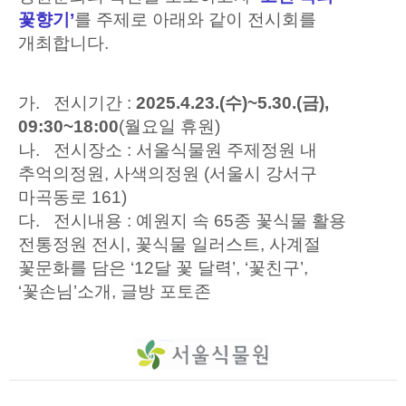
꽃향기
’
를 주제로 아래와 같이 전시회를
개최합니다
.
가.
전시기간
:
2025.4.23.(
수
)~5.30.(
금
),
09:30~18:00
(
월요일 휴원
)
나.
전시장소
:
서울식물원 주제정원 내
추억의정원
,
사색의정원
(
서울시 강서구
마곡동로
161)
다.
전시내용
:
예원지 속
65
종 꽃식물 활용
전통정원 전시
,
꽃식물 일러스트
,
사계절
꽃문화를 담은
‘12
달 꽃 달력
’, ‘
꽃친구
’,
‘
꽃손님
’
소개
,
글방 포토존