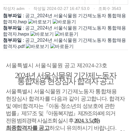
작성자
adm
작성일
2024-02-27 16:47:53.0
조회수
3543
첨부파일
: 공고_2024년 서울식물원 기간제노동자 통합채용
합격자.hwp
첨부파일
: 공고_2024년 서울식물원 기간제노동자 통합채용
합격자.hwpx
첨부파일
: 공고_2024년 서울식물원 기간제노동자 통합채용
합격자.pdf
서울특별시 서울식물원 공고 제
2024-23
호
2024
년 서울식물원 기간제노동자
통합채용 현장심사 합격자 공고
서울특별시 서울식물원 기간제노동자 통합채용
현장심사 합격자를 다음과 같이
공고합니다
.
합격자
및 예비합격자는
『
아동
·
청소년의 성보호에 관한
법률
』
제
57
조
및
『
아동복지법
』
제
29
조의
4
에 의거
전원 범죄경력 사실조회 실시 후
2024. 3. 5.(
화
)
최종합격자를 공고
하오니 유의하시기 바랍니다
.