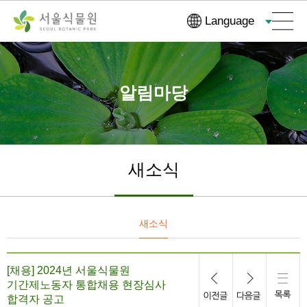
컨
본문으로
Language
텐
바로가기
츠
바
로
알림마당
가
기
새소식
새소식
[채용] 2024년 서울식물원
기간제노동자 통합채용 현장심사
합격자 공고