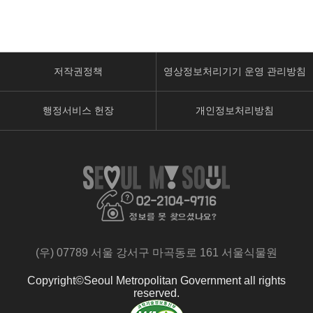
저작권정책
영상정보처리기기 운영 관리방침
행정서비스 헌장
개인정보처리방침
페
유
인
이
튜
스
스
브
타
북
페
페
페
이
이
이
지
지
지
로
로
(우) 07789 서울 강서구 마곡동로 161 서울식물원
로
이
이
이
동
동
Copyright©Seoul Metropolitan Government all rights
동
reserved.