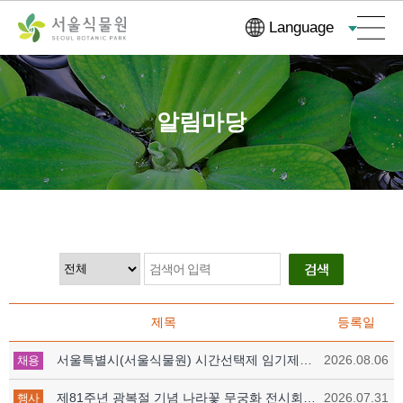
컨
본문으로
Language
텐
바로가기
츠
바
로
알림마당
가
기
제목
등록일
서울특별시(서울식물원) 시간선택제 임기제공무원(식물전문도서관 사서) 채용시험 서류심사 합격자 및 면접시험 시행계획 공고
2026.08.06
채용
제81주년 광복절 기념 나라꽃 무궁화 전시회 《무궁화, 한여름의 수채화》
2026.07.31
행사