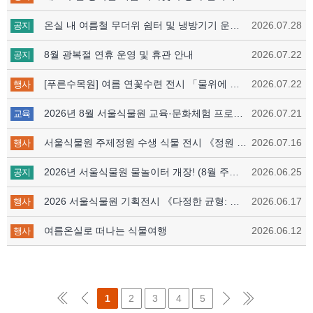
온실 내 여름철 무더위 쉼터 및 냉방기기 운영 안내
2026.07.28
공지
8월 광복절 연휴 운영 및 휴관 안내
2026.07.22
공지
[푸른수목원] 여름 연꽃수련 전시 「물위에 피어난 여름」
2026.07.22
행사
2026년 8월 서울식물원 교육·문화체험 프로그램 안내
2026.07.21
교육
서울식물원 주제정원 수생 식물 전시 《정원 속 아틀리에》
2026.07.16
행사
2026년 서울식물원 물놀이터 개장! (8월 주말·연휴 야간운영)
2026.06.25
공지
2026 서울식물원 기획전시 《다정한 균형: 서로를 비추는》 개막 안내
2026.06.17
행사
여름온실로 떠나는 식물여행
2026.06.12
행사
1
2
3
4
5