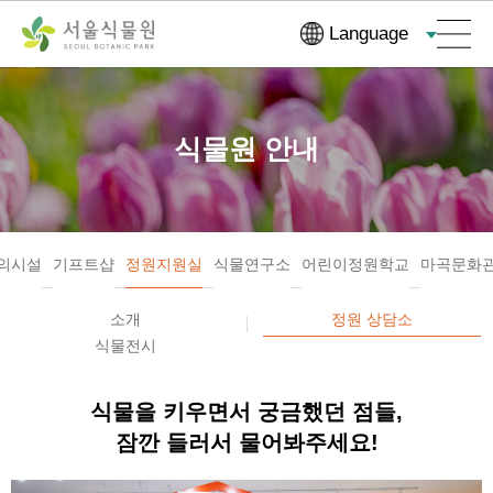
컨
본문으로
Language
텐
바로가기
츠
바
로
식물원 안내
가
기
의시설
기프트샵
정원지원실
식물연구소
어린이정원학교
마곡문화
소개
정원 상담소
식물전시
식물을 키우면서 궁금했던 점들,
잠깐 들러서 물어봐주세요!