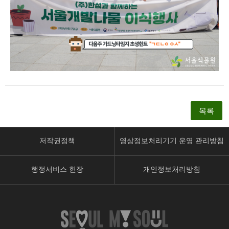
목록
저작권정책
영상정보처리기기 운영 관리방침
행정서비스 헌장
개인정보처리방침
페
유
인
이
튜
스
스
브
타