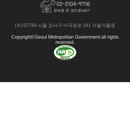
북
페
페
페
이
이
이
지
지
지
로
로
(우) 07789 서울 강서구 마곡동로 161 서울식물원
로
이
이
이
동
동
Copyright©Seoul Metropolitan Government all rights
동
reserved.