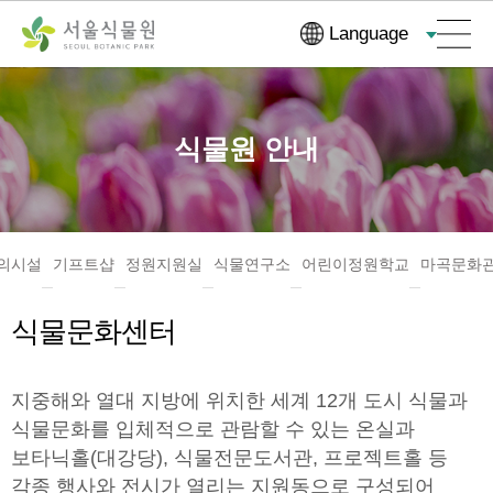
컨
본문으로
Language
텐
바로가기
츠
바
로
식물원 안내
가
기
의시설
기프트샵
정원지원실
식물연구소
어린이정원학교
마곡문화
식물문화센터
지중해와 열대 지방에 위치한 세계 12개 도시 식물과
식물문화를 입체적으로 관람할 수 있는 온실과
보타닉홀(대강당), 식물전문도서관, 프로젝트홀 등
각종 행사와 전시가 열리는 지원동으로 구성되어