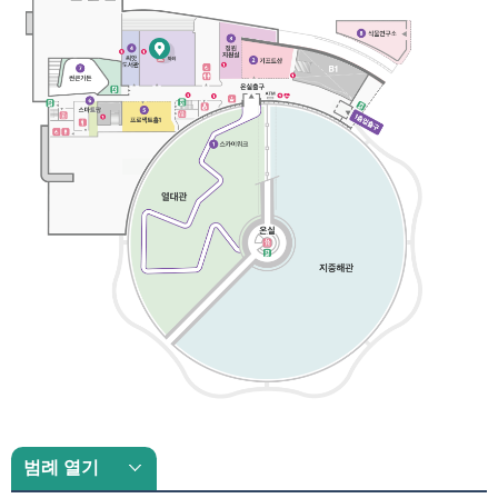
페,
온
오아시스 카페
실
출
구,
1
층
입
출
구,
열
대
관,
온
실,
지
중
해
관
이
있
음.
범례 열기