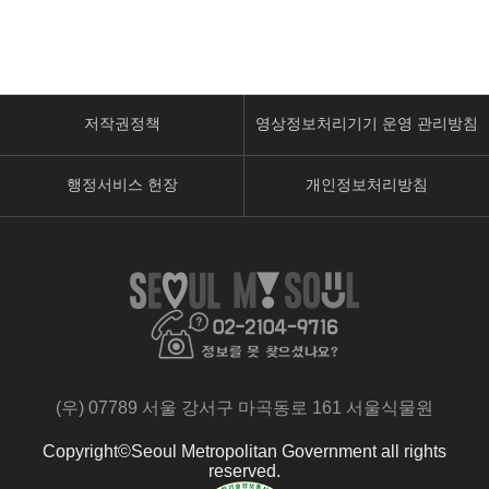
저작권정책
영상정보처리기기 운영 관리방침
행정서비스 헌장
개인정보처리방침
페
유
인
이
튜
스
스
브
타
북
페
페
페
이
이
이
지
지
지
로
로
(우) 07789 서울 강서구 마곡동로 161 서울식물원
로
이
이
이
동
동
Copyright©Seoul Metropolitan Government all rights
동
reserved.