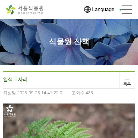
컨
본문으로
Language
텐
바로가기
츠
바
로
식물원 산책
가
기
일색고사리
작성일
2025-09-26 14:41:22.0
조회수
433