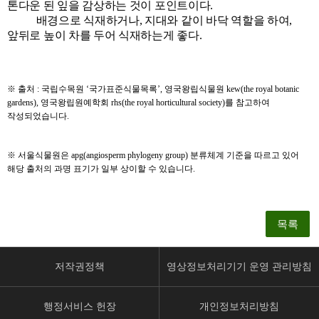
톤다운 된 잎을 감상하는 것이 포인트이다.
배경으로 식재하거나, 지대와 같이 바닥 역할을 하여,
앞뒤로 높이 차를 두어 식재하는게 좋다.
※
출처
:
국립수목원
‘
국가표준식물목록
’,
영국왕립식물원
kew(the royal botanic
gardens),
영국왕립원예학회
rhs(the royal horticultural society)
를 참고하여
작성되었습니다
.
※
서울식물원은
apg(angiosperm phylogeny group)
분류체계 기준을 따르고 있어
해당 출처의 과명 표기가 일부 상이할 수 있습니다
.
목록
저작권정책
영상정보처리기기 운영 관리방침
행정서비스 헌장
개인정보처리방침