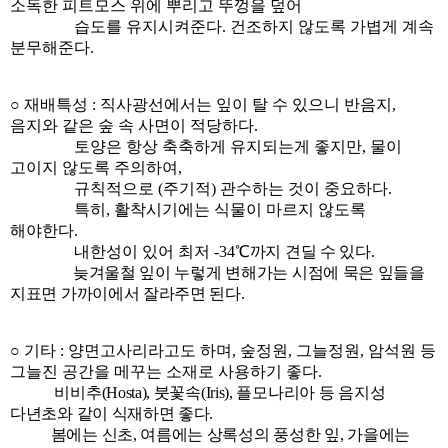
소독한 피트모스 위에 뿌리고 뚜껑을 덮어
습도를 유지시켜준다. 건조하지 않도록 가볍게 계속
분무해준다.
○
재배특성
: 직사광선에서는 잎이 탈 수 있으니 반음지,
음지와 같은 숲 속 사면이 적당하다.
토양은 항상 축축하게 유지되는게 좋지만, 물이
고이지 않도록 주의하여,
규칙적으로 (주기적) 관수하는 것이 중요하다.
특히, 활착시기에는 식물이 마르지 않도록
해야한다.
내한성이 있어 최저
-34
℃까지 견딜 수 있다.
늦겨울철 잎이 누렇게 변해가는 시점에 묵은 잎들을
지표면 가까이에서 잘라주면 된다.
○
기타
: 양면고사리라고도 하며, 숲정원, 그늘정원, 암석원 등
그늘진 공간을 메꾸는 소재로 사용하기 좋
다.
비비추(Hosta), 붓꽃속(Iris), 플모나리아 등 음지성
다년초와 같이 식재하면 좋다.
봄에는 신초, 여름에는 상록성의 풍성한 잎, 가을에는