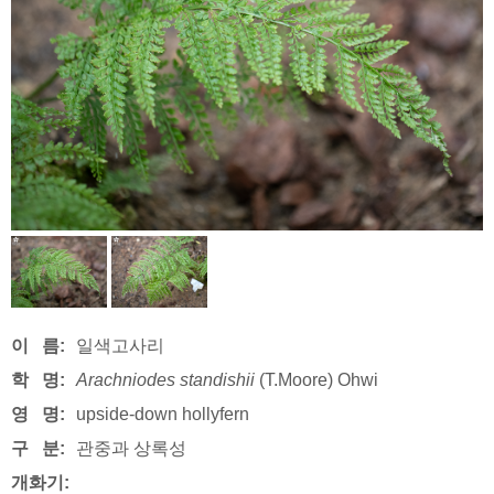
이 름:
일색고사리
학 명:
Arachniodes standishii
(T.Moore) Ohwi
영 명:
upside-down hollyfern
구 분:
관중과 상록성
개화기: