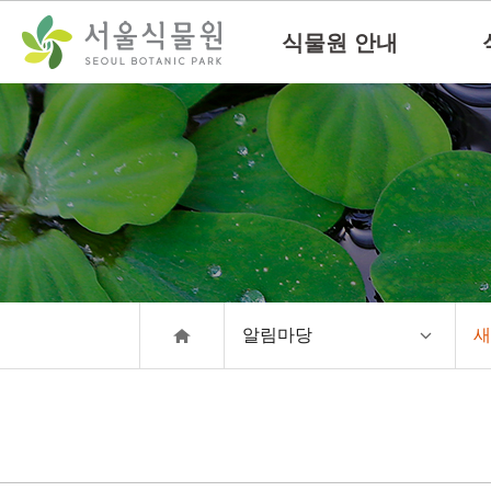
컨
본문으로
텐
바로가기
식물원 안내
츠
바
로
가
기
알림마당
새