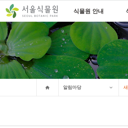
컨
본문으로
텐
바로가기
식물원 안내
츠
바
로
가
기
알림마당
새