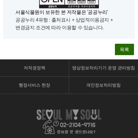
서울식물원이 보유한 본 저작물은 '공공누리'
공공누리 4유형 : 출처표시 + 상업적이용금지 +
변경금지 조건에 따라 이용할 수 있습니다.
목록
저작권정책
영상정보처리기기 운영 관리방침
행정서비스 헌장
개인정보처리방침
페
유
인
이
튜
스
스
브
타
북
페
페
페
이
이
이
지
지