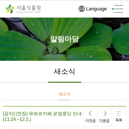
컨
본문으로
Language
텐
바로가기
츠
바
로
알림마당
가
기
새소식
새소식
[공지] (연장) 뮤레르카페 운영중단 안내
(11.24.~12.2.)