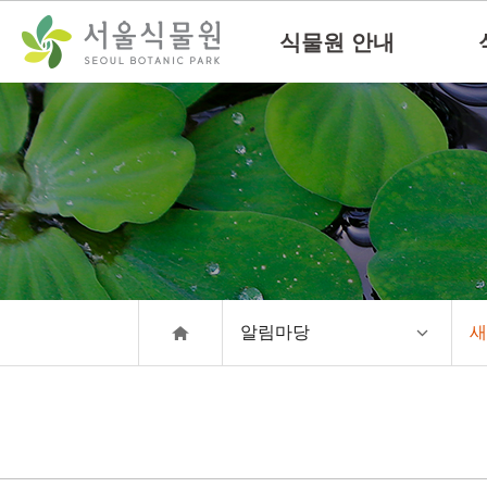
컨
본문으로
텐
바로가기
식물원 안내
츠
바
로
가
기
알림마당
새