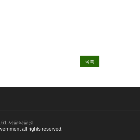
목록
페
유
인
이
튜
스
스
브
타
북
페
페
 161 서울식물원
페
이
이
ernment all rights reserved.
이
지
지