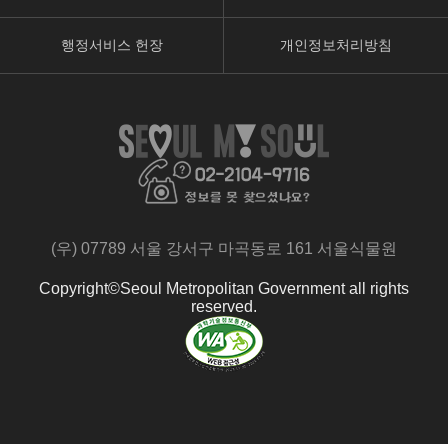
행정서비스 헌장
개인정보처리방침
페
유
인
이
튜
스
스
브
타
북
페
페
페
이
이
이
지
지
지
로
로
(우) 07789 서울 강서구 마곡동로 161 서울식물원
로
이
이
이
동
동
Copyright©Seoul Metropolitan Government all rights
동
reserved.