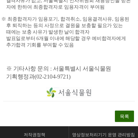
결격사유가
없
고
,
서울특별시 인사위원회 채용승인을 받은
자에 한하여 최종합격자로 임용자격이 부여됨
※ 최종합격자가 임용포기
,
합격취소
,
임용결격사유
,
임용된
후 퇴직하는 등의 사정으로 결원을 보충할
필요가 있는
때에는 보충 사유가 발생한 날이 합격자
발표일로부터
6
개월 이내에 해당할 경우 예비합격자에게
추가합격 기회를 부여할 수 있음
※
기타사항 문의
:
서울특별시 서울식물원
기획행정과
(02-2104-9721)
목록
저작권정책
영상정보처리기기 운영 관리방침