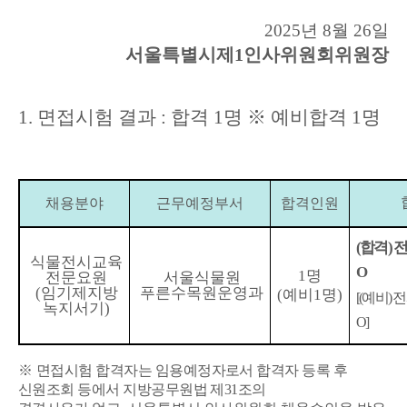
2025
년
8
월
26
일
서울특별시제
1
인사위원회위원장
1.
면접시험 결과
:
합격
1
명
※
예비합격
1
명
채용분야
근무예정부서
합격인원
(
합격
)
식물전시교육
O
1
명
전문요원
서울식물원
(
임기제지방
푸른수목원운영과
(
예비
1
명
)
[(
예비
)
전
녹지서기
)
O]
※
면접시험 합격자는 임용예정자로서 합격자 등록 후
신원조회 등에서 지방공무원법 제
31
조의