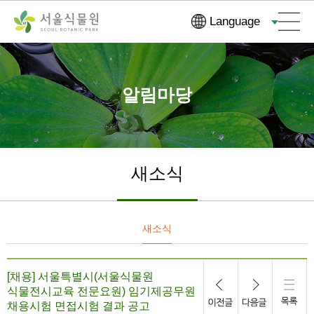
컨
본문으로
Language
텐
바로가기
츠
바
로
알림마당
가
기
새소식
새소식
[채용] 서울특별시(서울식물원
식물전시교육 전문요원) 임기제공무원
채용시험 면접시험 결과 공고