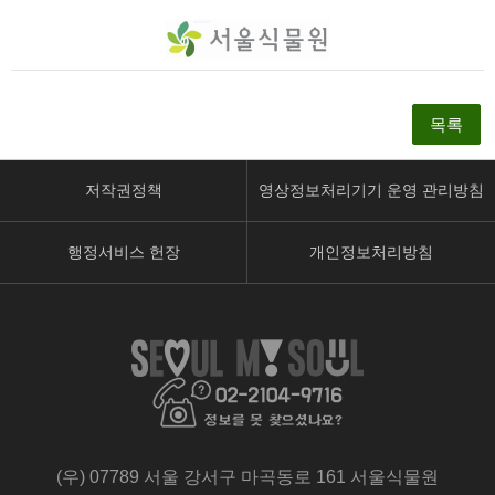
목록
저작권정책
영상정보처리기기 운영 관리방침
행정서비스 헌장
개인정보처리방침
페
유
인
이
튜
스
스
브
타
북
페
페
페
이
이
이
지
지
지
로
로
(우) 07789 서울 강서구 마곡동로 161 서울식물원
로
이
이