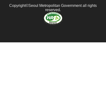
이
동
동
Copyright©Seoul Metropolitan Government all rights
동
reserved.