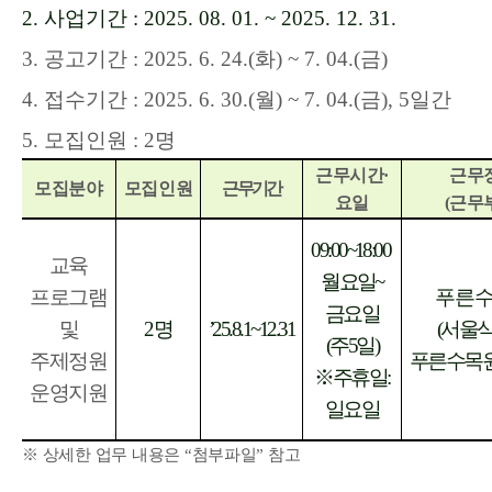
2.
사업기간
: 2025. 08. 01. ~ 2025. 12. 31.
3.
공고기간
: 2025. 6. 24.(
화
) ~ 7. 04.(
금
)
4.
접수기간
: 2025. 6. 30.(
월
) ~ 7. 04.(
금
), 5
일간
5.
모집인원
: 2
명
근무시간·
근무
모집분야
모집인원
근무기간
요일
(
근무
09:00~18:00
교육
월요일
~
프로그램
푸른
금요일
및
2
명
’
25.8.1~12.31
(
서울
(
주
5
일
)
주제정원
푸른수목
※
주휴일
:
운영지원
일요일
※
상세한 업무 내용은 “첨부파일” 참고