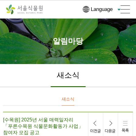
컨
본문으로
Language
텐
바로가기
츠
바
로
알림마당
가
기
새소식
새소식
[수목원] 2025년 서울 매력일자리
「푸른수목원 식물문화활동가 사업」
참여자 모집 공고