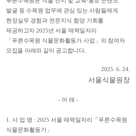
푸른수목원은 식물 전시 및 교육·홍보 콘텐츠
발굴 등 수목원 업무에 관심 있는 사람들에게
현장실무 경험과 전문지식 함양 기회를
제공하고자
2025
년 서울
매력일자리
「
푸른수목원 식물문화활동가 사업
」
의
참여자
모집을 아래와 같이 공고합니다
.
2025. 6. 24.
서울식물원장
-
아 래
-
1.
사 업 명
: 2025
서울 매력일자리「
푸른수목원
식물문화활동가」