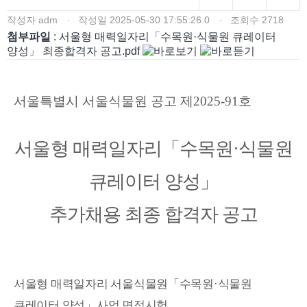
작성자
adm
작성일
2025-05-30 17:55:26.0
조회수
2718
첨부파일
: 서울형 매력일자리「수목원·식물원 큐레이터
양성」 최종합격자 공고.pdf
서울특별시 서울식물원 공고 제
2025-91
호
서울형 매력일자리
「
수목원
·
식물원
큐레이터 양성
」
추가채용 최종 합격자 공고
서울형 매력일자리 서울식물원
「
수목원
·
식물원
큐레이터 양성
」
사업 면접시험