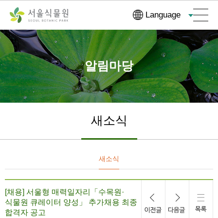
컨
본문으로
Language
텐
바로가기
츠
바
로
알림마당
가
기
새소식
새소식
[채용] 서울형 매력일자리「수목원·
식물원 큐레이터 양성」 추가채용 최종
합격자 공고