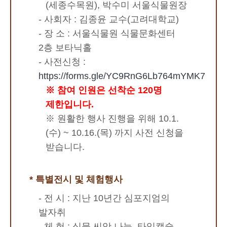
(세종수목원), 박수미 서울식물원장
- 사회자 : 김종윤 교수(고려대학교)
- 장 소 : 서울식물원 식물문화센터
2층 보타닉홀
- 사전신청 :
https://forms.gle/YC9RnG6Lb764mYMK7
※ 참여 인원은 선착순 120명
제한입니다.
※ 원활한 행사 진행을 위해 10.1.
(수) ~ 10.16.(목) 까지 사전 신청을
받습니다.
* 특별전시 및 체험행사
- 전 시 : 지난 10년간 심포지엄의
발자취
- 체 험 : 식물 씨앗 나눔, 타임캡슐